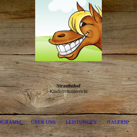
Straußnhof
Kinderreitunterricht
ROGRAMM
ÜBER UNS
LEISTUNGEN
GALERIE